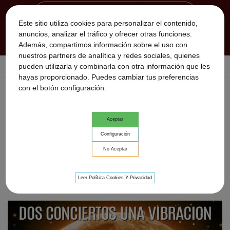
Este sitio utiliza cookies para personalizar el contenido,
anuncios, analizar el tráfico y ofrecer otras funciones.
Además, compartimos información sobre el uso con
nuestros partners de analítica y redes sociales, quienes
pueden utilizarla y combinarla con otra información que les
Inicio
>
Utara
hayas proporcionado. Puedes cambiar tus preferencias
con el botón configuración.
UTARA
Utara, Experto en la Fabricación de
Flautas Nativas
americanas
Aceptar
y tambores chamanicos,
desde hace más de 20 años utara se ha dedicado
Configuración
No Aceptar
Relevancia
Leer Política Cookies Y Privacidad