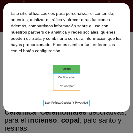
Este sitio utiliza cookies para personalizar el contenido,
anuncios, analizar el tráfico y ofrecer otras funciones.
Además, compartimos información sobre el uso con
nuestros partners de analítica y redes sociales, quienes
pueden utilizarla y combinarla con otra información que les
Inicio
>
accesorios chamánicos
>
Copaleras de Ceramica
hayas proporcionado. Puedes cambiar tus preferencias
con el botón configuración.
COPALERAS DE CERAMICA
Añade un toque especial a tus
Aceptar
momentos ceremoniales con nuestras
Configuración
Copaleras de Ceramica
de barro
No Aceptar
hechas a mano
.
Disfruta de estas
Copaleras de
Leer Política Cookies Y Privacidad
Ceramica
Ceremoniales
decorativas,
para el
incienso
,
copa
l, palo santo y
resinas.