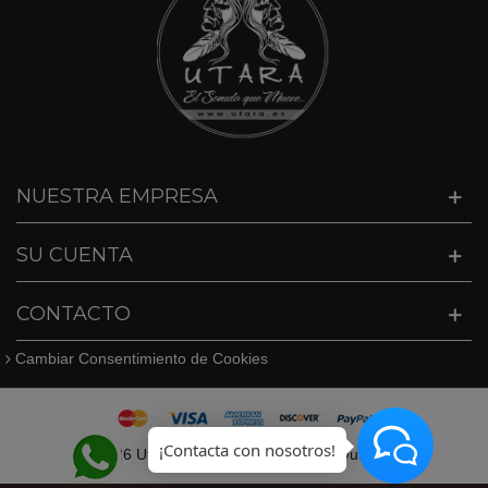
NUESTRA EMPRESA
SU CUENTA
CONTACTO
Cambiar Consentimiento de Cookies
¡Contacta con nosotros!
©
2026 Utara · Tel. 627409747 · info@utara.es