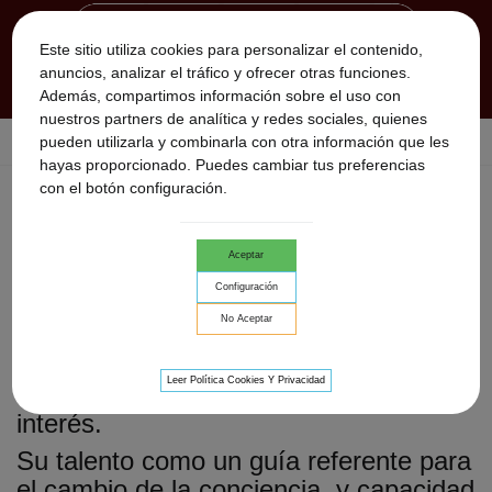
Este sitio utiliza cookies para personalizar el contenido,
anuncios, analizar el tráfico y ofrecer otras funciones.
Además, compartimos información sobre el uso con
nuestros partners de analítica y redes sociales, quienes
pueden utilizarla y combinarla con otra información que les
Inicio
>
Utara
>
Conferencias
hayas proporcionado. Puedes cambiar tus preferencias
con el botón configuración.
CONFERENCIAS
Conferencias
Aceptar
Configuración
Utara...la voz de la memoria
No Aceptar
Utara habla y da conferencias para
auditorios que le invitan y aprecian su
Leer Política Cookies Y Privacidad
aportación, donde el público acude con
interés.
Su talento como un guía referente para
el cambio de la conciencia y capacidad