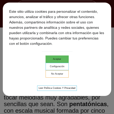
Este sitio utiliza cookies para personalizar el contenido,
anuncios, analizar el tráfico y ofrecer otras funciones.
Además, compartimos información sobre el uso con
nuestros partners de analítica y redes sociales, quienes
pueden utilizarla y combinarla con otra información que les
Inicio
>
Flautas Nativas
>
Nativas Americanas
hayas proporcionado. Puedes cambiar tus preferencias
con el botón configuración.
NATIVAS AMERICANAS
Las flautas
Nativas Americanas
Aceptar
tradicionales cuya armonía significa
Configuración
que siempre permanece intacta.Se
No Aceptar
fabrican en todas las tonalidades. Este
maravilloso instrumento no requiere
Leer Política Cookies Y Privacidad
conocimientos previos; todos pueden
tocar melodías muy agradables, por
sencillas que sean. Son
pentatónicas
,
con escala musical formada por cinco