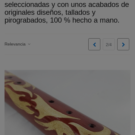
seleccionadas y con unos acabados de
originales diseños, tallados y
pirograbados, 100 % hecho a mano.
Relevancia
Anterior
Sigui
2/4