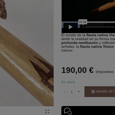
El sonido de la
flauta nativa Vis
sentir la realidad en su forma 
profunda meditación
y reflexió
anhelas. la
flauta nativa Vision 
interior.
190,00 €
(impuestos 
En stock
Añadir Al C
-
+