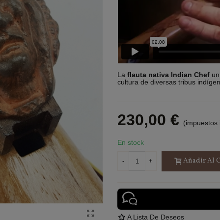
La
flauta nativa Indian Chef
un
cultura de diversas tribus indíge
230,00 €
(impuestos 
En stock
Añadir Al C
-
+
A Lista De Deseos