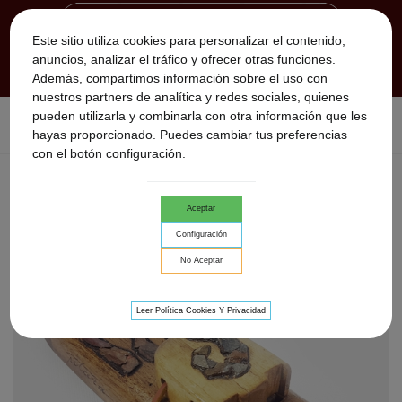
Este sitio utiliza cookies para personalizar el contenido,
anuncios, analizar el tráfico y ofrecer otras funciones.
Además, compartimos información sobre el uso con
nuestros partners de analítica y redes sociales, quienes
pueden utilizarla y combinarla con otra información que les
Inicio
>
Flautas Nativas
>
Flautas Nativas Dobles
>
flauta
hayas proporcionado. Puedes cambiar tus preferencias
nativa doble Tribe path
con el botón configuración.
Aceptar
Configuración
No Aceptar
Leer Política Cookies Y Privacidad