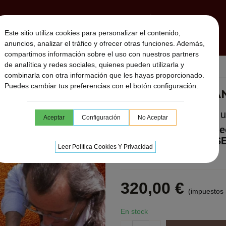
MBORES CHAMANICOS
SONAJEROS CHAMÁNICOS
Este sitio utiliza cookies para personalizar el contenido,
MUSICA DESCARGABLE
SESIONES ON LINE
UTARA
anuncios, analizar el tráfico y ofrecer otras funciones. Además,
compartimos información sobre el uso con nuestros partners
de analítica y redes sociales, quienes pueden utilizarla y
8h.)
combinarla con otra información que les hayas proporcionado.
Puedes cambiar tus preferencias con el botón configuración.
TAMBOR CHAMÁNIC
4 Sesiones de 2 cada u
Aceptar
Configuración
No Aceptar
Sesión On Line · Vide
Entrenamiento PRES
Leer Política Cookies Y Privacidad
Duración 2 horas.
320,00 €
(impuestos 
En stock