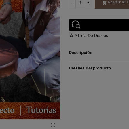
Añadir Al C
-
+
A Lista De Deseos
Descripción
Detalles del producto