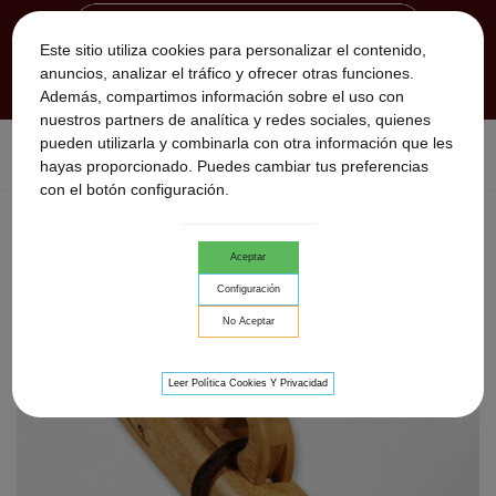
Este sitio utiliza cookies para personalizar el contenido,
anuncios, analizar el tráfico y ofrecer otras funciones.
Además, compartimos información sobre el uso con
nuestros partners de analítica y redes sociales, quienes
pueden utilizarla y combinarla con otra información que les
Inicio
>
Flautas Nativas
>
Flautas Nativas Solfeggio
>
Flauta
hayas proporcionado. Puedes cambiar tus preferencias
Solfeggio 528hz (Un solo tono, sin agujeros)
con el botón configuración.
Aceptar
Configuración
No Aceptar
Leer Política Cookies Y Privacidad