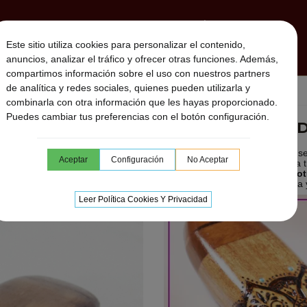
MBORES CHAMANICOS
SONAJEROS CHAMÁNICOS
Este sitio utiliza cookies para personalizar el contenido,
MUSICA DESCARGABLE
SESIONES ON LINE
UTARA
anuncios, analizar el tráfico y ofrecer otras funciones. Además,
compartimos información sobre el uso con nuestros partners
de analítica y redes sociales, quienes pueden utilizarla y
a doble Lotus
combinarla con otra información que les hayas proporcionado.
Puedes cambiar tus preferencias con el botón configuración.
FLAUTA NATIVA 
La
flauta nativa doble Lotus
se
Aceptar
Configuración
No Aceptar
expresar lo mejor de ti mismo a
tocas la
flauta nativa doble Lo
escuchan, generando confianza 
Leer Política Cookies Y Privacidad