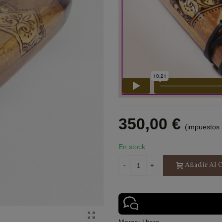
350,00 €
(impuestos 
En stock
Añadir Al C
-
+